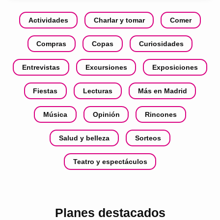
Actividades
Charlar y tomar
Comer
Compras
Copas
Curiosidades
Entrevistas
Excursiones
Exposiciones
Fiestas
Lecturas
Más en Madrid
Música
Opinión
Rincones
Salud y belleza
Sorteos
Teatro y espectáculos
Planes destacados