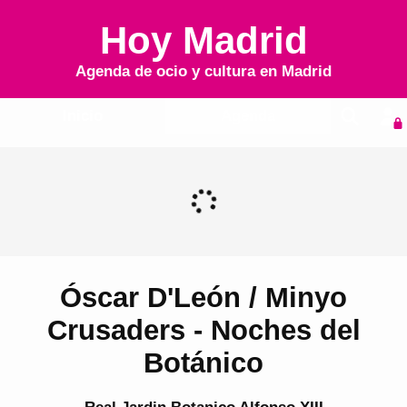
Hoy Madrid
Agenda de ocio y cultura en
Madrid
Inicio
Agenda
Óscar D'León / Minyo
Crusaders - Noches del
Botánico