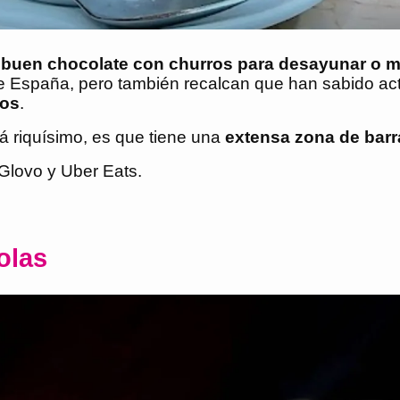
n
buen chocolate con churros para desayunar o m
de España, pero también recalcan que han sabido ac
cos
.
á riquísimo, es que tiene una
extensa zona de barra
 Glovo y Uber Eats.
olas