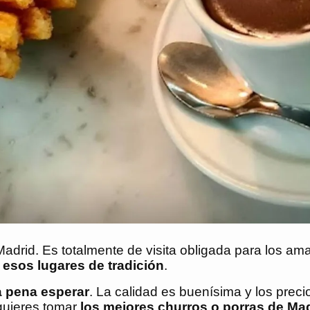
adrid. Es totalmente de visita obligada para los am
 esos lugares de tradición
.
a pena esperar
. La calidad es buenísima y los prec
quieres tomar
los mejores churros o porras de Mad