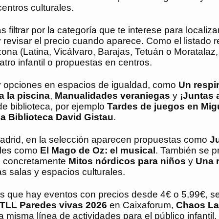
entros culturales.
iltrar por la categoría que te interese para localiza
y revisar el precio cuando aparece. Como el listado 
ona (Latina, Vicálvaro, Barajas, Tetuán o Moratalaz,
eatro infantil o propuestas en centros.
y opciones en espacios de igualdad, como
Un respir
 la piscina
,
Manualidades veraniegas
y
¡Juntas a
 de biblioteca, por ejemplo
Tardes de juegos en Mig
la Biblioteca David Gistau
.
 Madrid, en la selección aparecen propuestas como
Ju
iles como
El Mago de Oz: el musical
. También se 
a, concretamente
Mitos nórdicos para niños
y
Una r
ras salas y espacios culturales.
rás que hay eventos con precios desde 4€ o 5,99€, s
TLL Paredes vivas 2026
en Caixaforum,
Chaos La
a misma línea de actividades para el público infantil