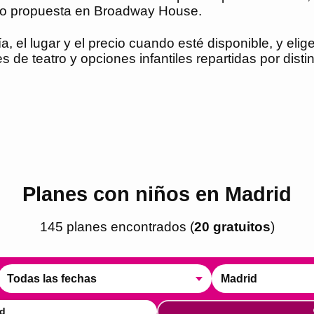
 propuesta en Broadway House.
a, el lugar y el precio cuando esté disponible, y elige
s de teatro y opciones infantiles repartidas por dist
Planes con niños en Madrid
145
plan
es
encontrado
s
(
20
gratuito
s
)
Todas las fechas
Madrid
d