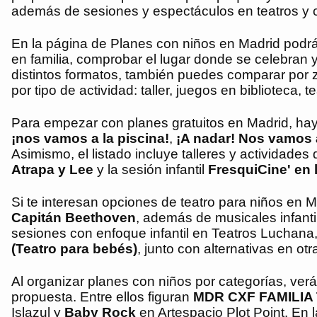
además de sesiones y espectáculos en teatros y c
En la página de Planes con niños en Madrid podrás f
en familia, comprobar el lugar donde se celebran 
distintos formatos, también puedes comparar por z
por tipo de actividad: taller, juegos en biblioteca, t
Para empezar con planes gratuitos en Madrid, ha
¡nos vamos a la piscina!
,
¡A nadar! Nos vamos a
Asimismo, el listado incluye talleres y actividades
Atrapa y Lee
y la sesión infantil
FresquiCine' en 
Si te interesan opciones de teatro para niños en
Capitán Beethoven
, además de musicales infant
sesiones con enfoque infantil en Teatros Luchan
(Teatro para bebés)
, junto con alternativas en ot
Al organizar planes con niños por categorías, ve
propuesta. Entre ellos figuran
MDR CXF FAMILIA 
Islazul y
Baby Rock
en Artespacio Plot Point. En l