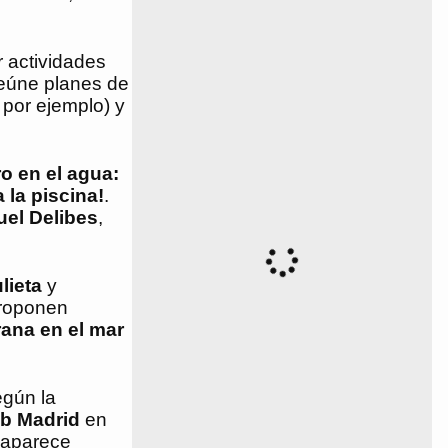
r actividades
reúne planes de
 por ejemplo) y
o en el agua:
 la piscina!
.
uel Delibes
,
lieta
y
proponen
ana en el mar
egún la
b Madrid
en
, aparece