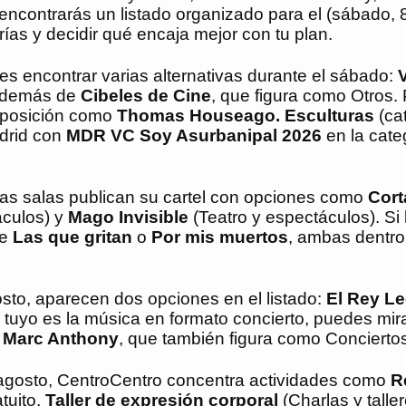
 encontrarás un listado organizado para el (sábado, 
s y decidir qué encaja mejor con tu plan.
es encontrar varias alternativas durante el sábado:
además de
Cibeles de Cine
, que figura como Otros.
exposición como
Thomas Houseago. Esculturas
(ca
drid con
MDR VC Soy Asurbanipal 2026
en la cate
rsas salas publican su cartel con opciones como
Cort
áculos) y
Mago Invisible
(Teatro y espectáculos). Si
de
Las que gritan
o
Por mis muertos
, ambas dentro
sto, aparecen dos opciones en el listado:
El Rey L
o tuyo es la música en formato concierto, puedes mir
 a Marc Anthony
, que también figura como Concierto
 agosto, CentroCentro concentra actividades como
R
tuito,
Taller de expresión corporal
(Charlas y taller