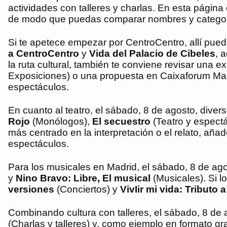
actividades con talleres y charlas. En esta página
de modo que puedas comparar nombres y categoría
Si te apetece empezar por CentroCentro, allí pued
a CentroCentro
y
Vida del Palacio de Cibeles
, 
la ruta cultural, también te conviene revisar una 
Exposiciones) o una propuesta en Caixaforum Ma
espectáculos.
En cuanto al teatro, el sábado, 8 de agosto, dive
Rojo
(Monólogos),
El secuestro
(Teatro y espect
más centrado en la interpretación o el relato, aña
espectáculos.
Para los musicales en Madrid, el sábado, 8 de ago
y
Nino Bravo: Libre, El musical
(Musicales). Si l
versiones
(Conciertos) y
VivIir mi vida: Tributo
Combinando cultura con talleres, el sábado, 8 de
(Charlas y talleres) y, como ejemplo en formato gra