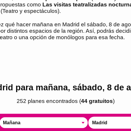
 propuestas como
Las visitas teatralizadas nocturn
(Teatro y espectáculos).
idez qué hacer mañana en Madrid el sábado, 8 de ago
r distintos espacios de la región. Así, podrás decidi
teatro o una opción de monólogos para esa fecha.
rid para mañana, sábado, 8 de 
252
plan
es
encontrado
s
(
44
gratuito
s
)
Mañana
Madrid