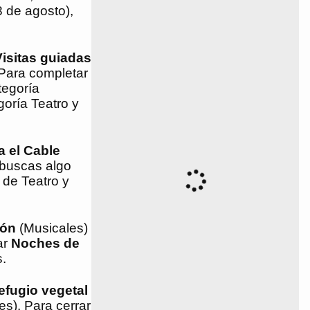
8 de agosto),
Visitas guiadas
 Para completar
tegoría
goría Teatro y
a el Cable
 buscas algo
 de Teatro y
eón
(Musicales)
ar
Noches de
s.
efugio vegetal
es). Para cerrar