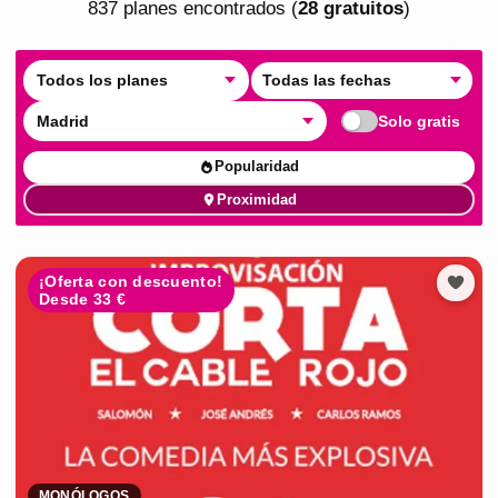
837
plan
es
encontrado
s
(
28
gratuito
s
)
Todos los planes
Todas las fechas
Madrid
Solo gratis
Popularidad
Proximidad
¡Oferta con descuento!
Desde 33 €
MONÓLOGOS