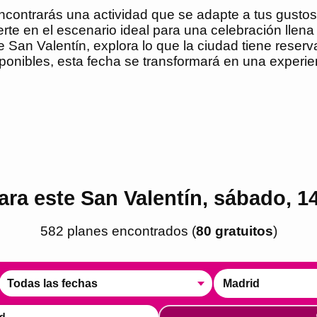
ncontrarás una actividad que se adapte a tus gustos
ierte en el escenario ideal para una celebración llen
San Valentín, explora lo que la ciudad tiene reserv
ponibles, esta fecha se transformará en una experie
ra este San Valentín, sábado, 1
582
plan
es
encontrado
s
(
80
gratuito
s
)
Todas las fechas
Madrid
d