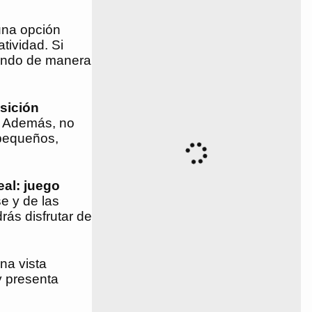
una opción
tividad. Si
dando de manera
sición
a. Además, no
 pequeños,
eal: juego
e y de las
rás disfrutar de
na vista
y presenta