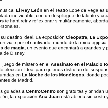
 musical
El Rey León
en el Teatro Lope de Vega es 
lada inolvidable, con un despliegue de talento y crea
os
te hará reír y reflexionar simultáneamente, abor
ersonales.
 su destino ideal. La exposición
Cleopatra, La Expo
un viaje por el cautivador mundo de la reina egipci
os de magia
, un evento que encantará a grandes y
ia de Disney.
 juego de misterio en el
Asesinato en el Palacio R
e elección. Ideal para quienes disfrutan del suspens
guradas en
La Noche de los Monólogos
, donde pod
antes de Madrid.
tas guiadas a
CentroCentro
son gratuitas y brindan u
bién, la exposición
Ana Juan
está abierta sin costo 