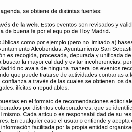
agenda, se obtiene de distintas fuentes:
avés de la web
. Estos eventos son revisados y val
ada de buena fe por el equipo de
Hoy Madrid
.
públicas como por ejemplo (pero no limitado a) bases
untamiento Alcobendas, Ayuntamiento San Sebastián
ión es recogida, procesada, depurada y unificada de
ra buscar la mayor calidad y evitar incoherencias, p
Madrid
no avala de ninguna manera los eventos recop
do que puede tratarse de actividades contrarias a l
confianza a través de las cuales se obtienen los dat
ales, ilícitas o repudiables.
xpuestas en el formato de recomendaciones editoria
orados por distintos colaboradores, que se identifica
del mismo. Cada artículo es responsabilidad de su res
ores. En cualquier caso el usuario entiende y acept
formación facilitada por la propia entidad organiza