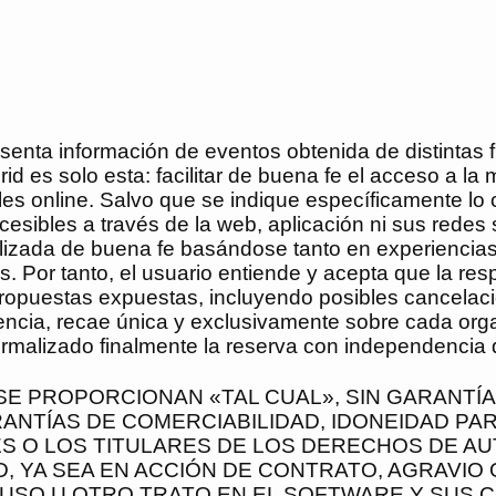
enta información de eventos obtenida de distintas f
rid
es solo esta: facilitar de buena fe el acceso a l
les online. Salvo que se indique específicamente lo 
esibles a través de la web, aplicación ni sus redes 
alizada de buena fe basándose tanto en experienci
s. Por tanto, el usuario entiende y acepta que la re
propuestas expuestas, incluyendo posibles cancelaci
idencia, recae única y exclusivamente sobre cada orga
 formalizado finalmente la reserva con independencia
 PROPORCIONAN «TAL CUAL», SIN GARANTÍA D
RANTÍAS DE COMERCIABILIDAD, IDONEIDAD PA
ES O LOS TITULARES DE LOS DERECHOS DE 
 YA SEA EN ACCIÓN DE CONTRATO, AGRAVIO 
 USO U OTRO TRATO EN EL SOFTWARE Y SUS 