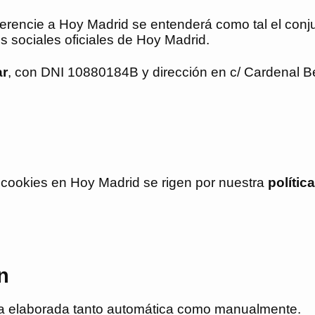
ferencie a
Hoy Madrid
se entenderá como tal el conju
s sociales oficiales de
Hoy Madrid
.
ar
, con DNI 10880184B y dirección en c/ Cardenal Ben
e cookies en
Hoy Madrid
se rigen por nuestra
polític
n
a elaborada tanto automática como manualmente.