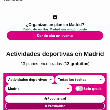
¿Organizas un plan en Madrid?
Publícalo en
Hoy Madrid
sin ningún coste.
Dar de alta un evento
Actividades deportivas en Madrid
13
plan
es
encontrado
s
(
12
gratuito
s
)
Actividades deportivas
Todas las fechas
Madrid
Solo gratis
Popularidad
Proximidad