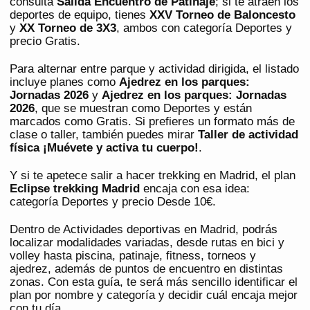
consulta
Salida Encuentro de Patinaje
; si te atraen los
deportes de equipo, tienes
XXV Torneo de Baloncesto
y
XX Torneo de 3X3
, ambos con categoría Deportes y
precio Gratis.
Para alternar entre parque y actividad dirigida, el listado
incluye planes como
Ajedrez en los parques:
Jornadas 2026
y
Ajedrez en los parques: Jornadas
2026
, que se muestran como Deportes y están
marcados como Gratis. Si prefieres un formato más de
clase o taller, también puedes mirar
Taller de actividad
física ¡Muévete y activa tu cuerpo!
.
Y si te apetece salir a hacer trekking en Madrid, el plan
Eclipse trekking Madrid
encaja con esa idea:
categoría Deportes y precio Desde 10€.
Dentro de Actividades deportivas en Madrid, podrás
localizar modalidades variadas, desde rutas en bici y
volley hasta piscina, patinaje, fitness, torneos y
ajedrez, además de puntos de encuentro en distintas
zonas. Con esta guía, te será más sencillo identificar el
plan por nombre y categoría y decidir cuál encaja mejor
con tu día.