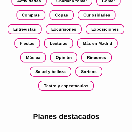
Actividades
Charlar y tomar
Comer
Compras
Copas
Curiosidades
Entrevistas
Excursiones
Exposiciones
Fiestas
Lecturas
Más en Madrid
Música
Opinión
Rincones
Salud y belleza
Sorteos
Teatro y espectáculos
Planes destacados