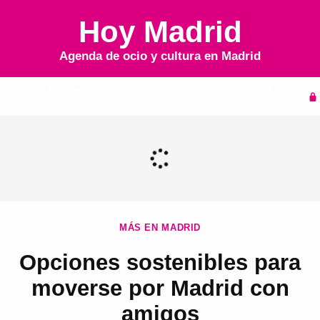
Hoy Madrid
Agenda de ocio y cultura en
Madrid
Inicio
Agenda
MÁS EN MADRID
Opciones sostenibles para
moverse por Madrid con
amigos