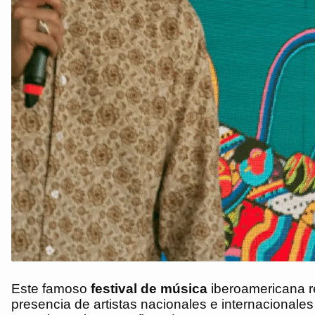
Este famoso
festival de música
iberoamericana re
presencia de artistas nacionales e internacionales 