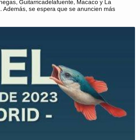
enegas, Guitarricadelafuente, Macaco y La
ica. Además, se espera que se anuncien más