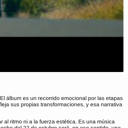
 El álbum es un recorrido emocional por las etapas
fleja sus propias transformaciones, y esa narrativa
 al ritmo ni a la fuerza estética. Es una música
noche del 22 de octubre será, en ese sentido, una