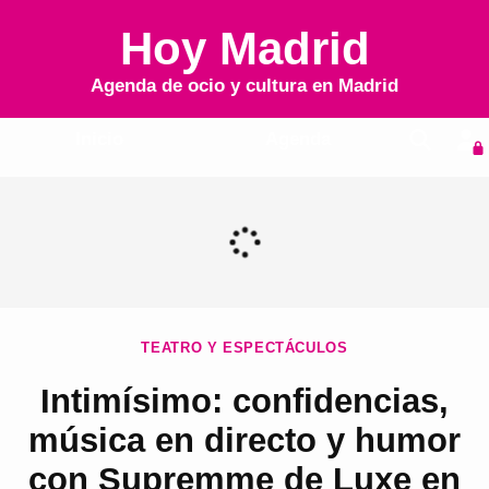
Hoy Madrid
Agenda de ocio y cultura en
Madrid
Inicio
Agenda
TEATRO Y ESPECTÁCULOS
Intimísimo: confidencias,
música en directo y humor
con Supremme de Luxe en