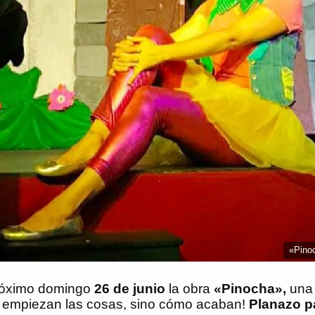
«Pinoc
próximo domingo
26 de junio
la obra
«Pinocha»,
una 
o empiezan las cosas, sino cómo acaban!
Planazo pa