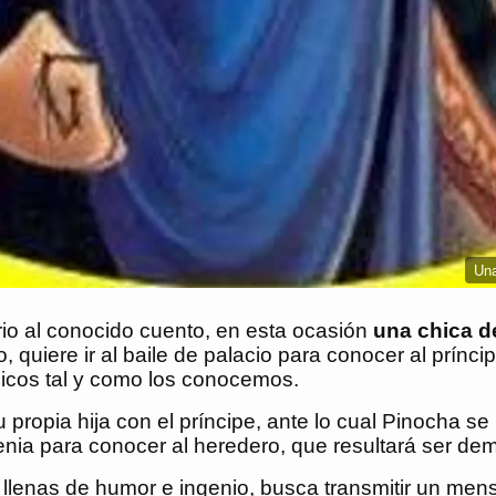
Una
rio al conocido cuento, en esta ocasión
una chica d
do, quiere ir al baile de palacio para conocer al pr
sicos tal y como los conocemos.
propia hija con el príncipe, ante lo cual Pinocha se
ngenia para conocer al heredero, que resultará ser d
llenas de humor e ingenio, busca transmitir un mens