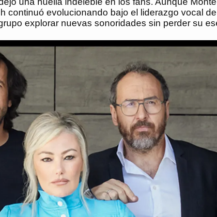
ivo dejó una huella indeleble en los fans. Aunque Mo
h continuó evolucionando bajo el liderazgo vocal de
grupo explorar nuevas sonoridades sin perder su ese