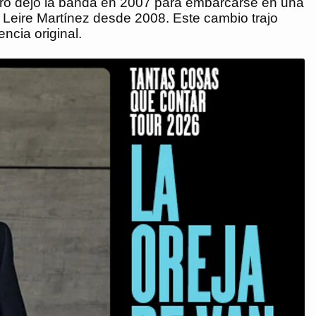
ntero dejó la banda en 2007 para embarcarse en una
 Leire Martínez desde 2008. Este cambio trajo
ncia original.