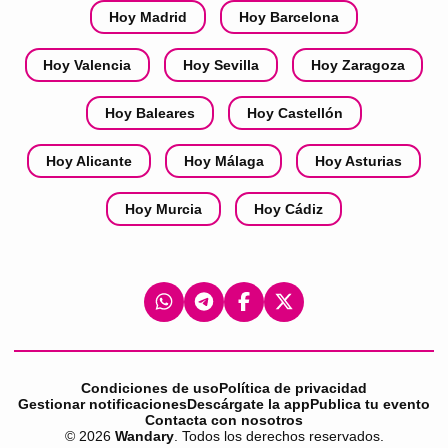
Hoy Madrid
Hoy Barcelona
Hoy Valencia
Hoy Sevilla
Hoy Zaragoza
Hoy Baleares
Hoy Castellón
Hoy Alicante
Hoy Málaga
Hoy Asturias
Hoy Murcia
Hoy Cádiz
Condiciones de uso
Política de privacidad
Gestionar notificaciones
Descárgate la app
Publica tu evento
Contacta con nosotros
©
2026
Wandary
. Todos los derechos reservados.