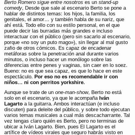
Berto Romero sigue entre nosotros
es un
stand-up
comedy
, Desde que sale al escenario Berto se pone a
hablar de distintos temas: los hijos, la familia, los
genitales, el amor… y también habla de su nariz, que
ahí está. Todo ello con su estilo personal, en el que
puede decir las burradas más grandes e incluso
interactuar con el público (pero sin sacarlo al escenario,
porque «no soy un puto mago»), sin llegar al mal gusto
zafio de otros cómicos. Es capaz de encadenar
metáforas sobre la penetración anal durante varios
minutos, o incluso hacer un monólogo sobre las
diferencias entre penes y vaginas, sin caer en lo soez.
Bueno: no es que sea capaz, es que lo hace en este
espectáculo.
Por eso no es recomendable ir con
niños… ni con perritos yorkshire.
Aunque se trate de un
one-man-show
, Berto no está
solo en el escenario, ya que le acompaña
Iván
Lagarto
a la guitarra. Ambos interactúan (e incluso
discuten) para deleite del público, y sobre todo ejecutan
varios temas musicales a cual más descacharrante. Tal
vez tengas claro quién es Berto, pero no terminas de
ubicar a Iván Lagarto. Bien, pues El Lagarto es el
artífice de vídeos virales que seguro habrás visto en