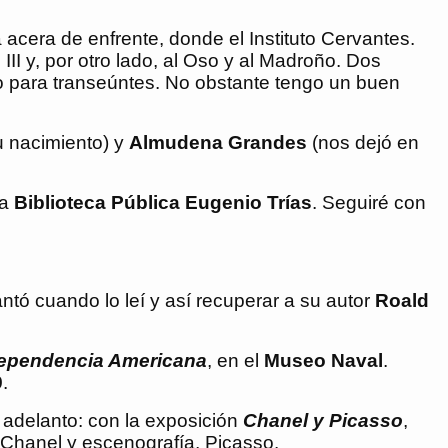
 acera de enfrente, donde el Instituto Cervantes.
II y, por otro lado, al Oso y al Madroño. Dos
o para transeúntes. No obstante tengo un buen
 nacimiento) y
Almudena Grandes
(nos dejó en
la
Biblioteca Pública Eugenio Trías
. Seguiré con
antó cuando lo leí y así recuperar a su autor
Roald
ndependencia Americana
, en el
Museo Naval
.
9
.
 adelanto: con la exposición
Chanel y Picasso
,
, Chanel y escenografía, Picasso.