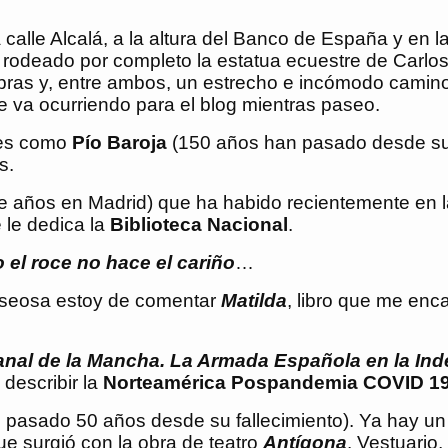
calle Alcalá, a la altura del Banco de España y en la
rodeado por completo la estatua ecuestre de Carlos I
bras y, entre ambos, un estrecho e incómodo camin
 va ocurriendo para el blog mientras paseo.
res como
Pío Baroja
(150 años han pasado desde su
s.
e años en Madrid) que ha habido recientemente en 
 le dedica la
Biblioteca Nacional
.
el roce no hace el cariño
…
 Deseosa estoy de comentar
Matilda
, libro que me enc
Canal de la Mancha. La Armada Española en la I
describir la
Norteamérica Pospandemia COVID 1
 pasado 50 años desde su fallecimiento). Ya hay un
ue surgió con la obra de teatro
Antígona
. Vestuario