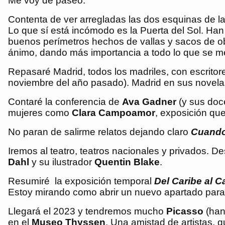
Me voy de paseo.
Contenta de ver arregladas las dos esquinas de la 
Lo que sí está incómodo es la Puerta del Sol. Han 
buenos perímetros hechos de vallas y sacos de o
ánimo, dando más importancia a todo lo que se me
Repasaré Madrid, todos los madriles, con escrito
noviembre del año pasado). Madrid en sus novela
Contaré la conferencia de
Ava Gadner
(y sus doc
mujeres como
Clara Campoamor
, exposición que
No paran de salirme relatos dejando claro
Cuando 
Iremos al teatro, teatros nacionales y privados.
Dahl
y su ilustrador
Quentin Blake
.
Resumiré la exposición temporal
Del Caribe al 
Estoy mirando como abrir un nuevo apartado para 
Llegará el 2023 y tendremos mucho
Picasso
(han
en el
Museo Thyssen
. Una amistad de artistas, q