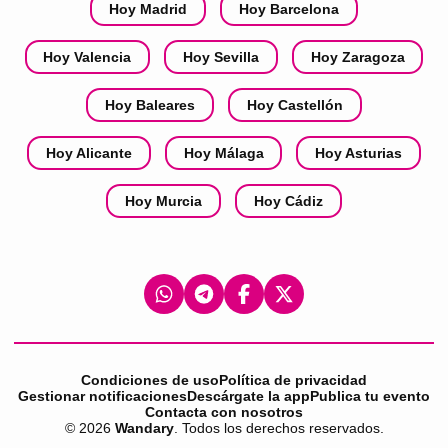
Hoy Madrid
Hoy Barcelona
Hoy Valencia
Hoy Sevilla
Hoy Zaragoza
Hoy Baleares
Hoy Castellón
Hoy Alicante
Hoy Málaga
Hoy Asturias
Hoy Murcia
Hoy Cádiz
Condiciones de uso
Política de privacidad
Gestionar notificaciones
Descárgate la app
Publica tu evento
Contacta con nosotros
©
2026
Wandary
. Todos los derechos reservados.