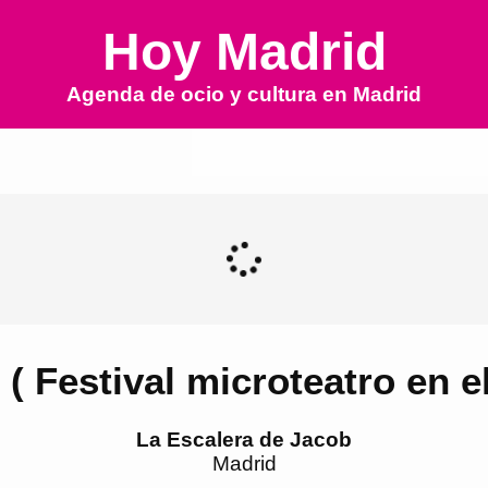
Hoy Madrid
Agenda de ocio y cultura en
Madrid
( Festival microteatro en e
La Escalera de Jacob
Madrid