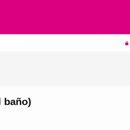
Agenda
l baño)