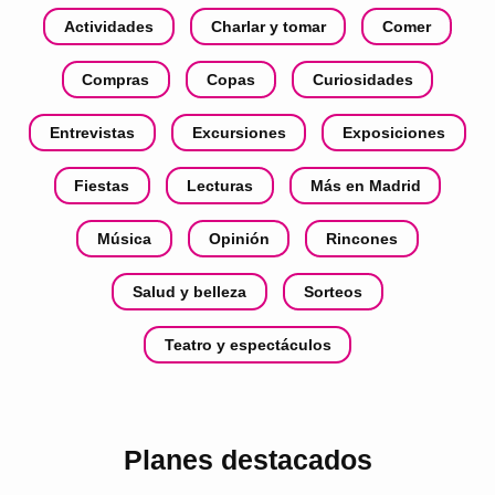
Actividades
Charlar y tomar
Comer
Compras
Copas
Curiosidades
Entrevistas
Excursiones
Exposiciones
Fiestas
Lecturas
Más en Madrid
Música
Opinión
Rincones
Salud y belleza
Sorteos
Teatro y espectáculos
Planes destacados