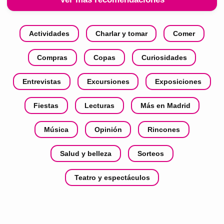
Actividades
Charlar y tomar
Comer
Compras
Copas
Curiosidades
Entrevistas
Excursiones
Exposiciones
Fiestas
Lecturas
Más en Madrid
Música
Opinión
Rincones
Salud y belleza
Sorteos
Teatro y espectáculos