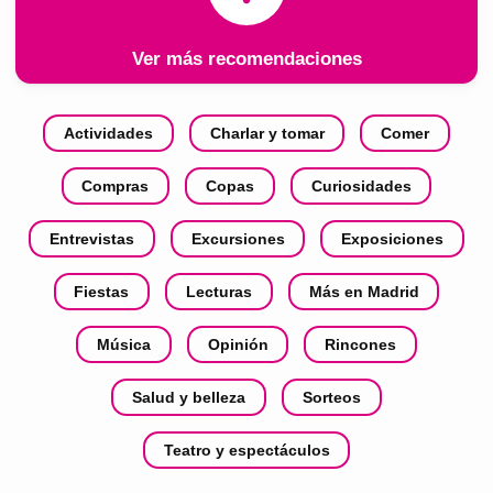
Ver más recomendaciones
Actividades
Charlar y tomar
Comer
Compras
Copas
Curiosidades
Entrevistas
Excursiones
Exposiciones
Fiestas
Lecturas
Más en Madrid
Música
Opinión
Rincones
Salud y belleza
Sorteos
Teatro y espectáculos