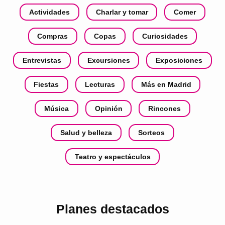
Actividades
Charlar y tomar
Comer
Compras
Copas
Curiosidades
Entrevistas
Excursiones
Exposiciones
Fiestas
Lecturas
Más en Madrid
Música
Opinión
Rincones
Salud y belleza
Sorteos
Teatro y espectáculos
Planes destacados