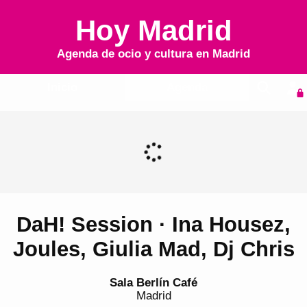
Hoy Madrid
Agenda de ocio y cultura en
Madrid
Inicio
Agenda
DaH! Session · Ina Housez,
Joules, Giulia Mad, Dj Chris
Sala Berlín Café
Madrid