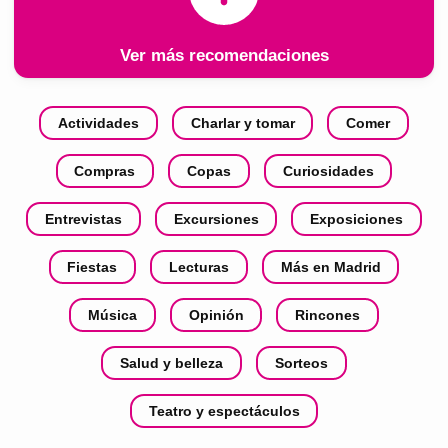
Ver más recomendaciones
Actividades
Charlar y tomar
Comer
Compras
Copas
Curiosidades
Entrevistas
Excursiones
Exposiciones
Fiestas
Lecturas
Más en Madrid
Música
Opinión
Rincones
Salud y belleza
Sorteos
Teatro y espectáculos