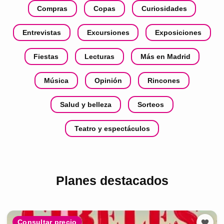
Compras
Copas
Curiosidades
Entrevistas
Excursiones
Exposiciones
Fiestas
Lecturas
Más en Madrid
Música
Opinión
Rincones
Salud y belleza
Sorteos
Teatro y espectáculos
Planes destacados
Consultar precio