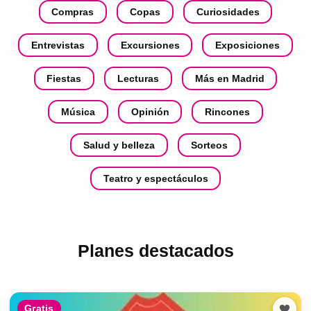
Compras
Copas
Curiosidades
Entrevistas
Excursiones
Exposiciones
Fiestas
Lecturas
Más en Madrid
Música
Opinión
Rincones
Salud y belleza
Sorteos
Teatro y espectáculos
Planes destacados
Gratis