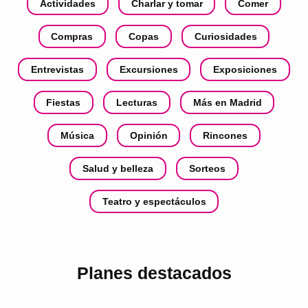
Actividades
Charlar y tomar
Comer
Compras
Copas
Curiosidades
Entrevistas
Excursiones
Exposiciones
Fiestas
Lecturas
Más en Madrid
Música
Opinión
Rincones
Salud y belleza
Sorteos
Teatro y espectáculos
Planes destacados