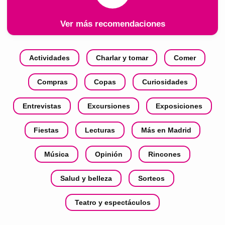
Ver más recomendaciones
Actividades
Charlar y tomar
Comer
Compras
Copas
Curiosidades
Entrevistas
Excursiones
Exposiciones
Fiestas
Lecturas
Más en Madrid
Música
Opinión
Rincones
Salud y belleza
Sorteos
Teatro y espectáculos