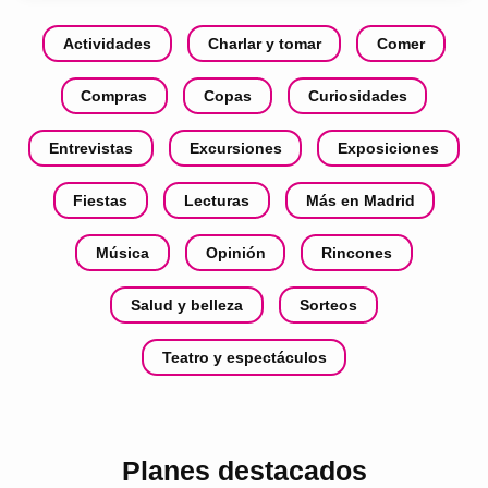
Actividades
Charlar y tomar
Comer
Compras
Copas
Curiosidades
Entrevistas
Excursiones
Exposiciones
Fiestas
Lecturas
Más en Madrid
Música
Opinión
Rincones
Salud y belleza
Sorteos
Teatro y espectáculos
Planes destacados