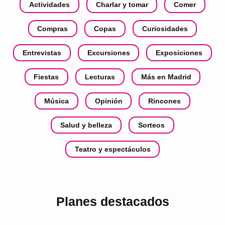
Actividades
Charlar y tomar
Comer
Compras
Copas
Curiosidades
Entrevistas
Excursiones
Exposiciones
Fiestas
Lecturas
Más en Madrid
Música
Opinión
Rincones
Salud y belleza
Sorteos
Teatro y espectáculos
Planes destacados