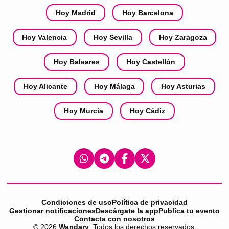
Hoy Madrid
Hoy Barcelona
Hoy Valencia
Hoy Sevilla
Hoy Zaragoza
Hoy Baleares
Hoy Castellón
Hoy Alicante
Hoy Málaga
Hoy Asturias
Hoy Murcia
Hoy Cádiz
Condiciones de uso
Política de privacidad
Gestionar notificaciones
Descárgate la app
Publica tu evento
Contacta con nosotros
©
2026
Wandary
. Todos los derechos reservados.