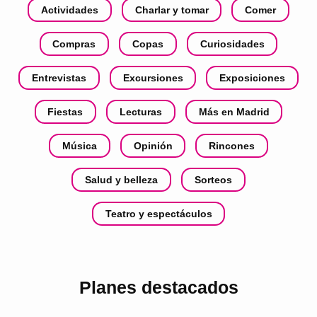
Actividades
Charlar y tomar
Comer
Compras
Copas
Curiosidades
Entrevistas
Excursiones
Exposiciones
Fiestas
Lecturas
Más en Madrid
Música
Opinión
Rincones
Salud y belleza
Sorteos
Teatro y espectáculos
Planes destacados