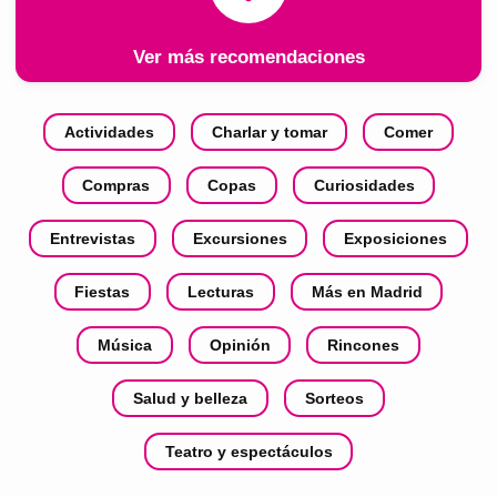
Ver más recomendaciones
Actividades
Charlar y tomar
Comer
Compras
Copas
Curiosidades
Entrevistas
Excursiones
Exposiciones
Fiestas
Lecturas
Más en Madrid
Música
Opinión
Rincones
Salud y belleza
Sorteos
Teatro y espectáculos