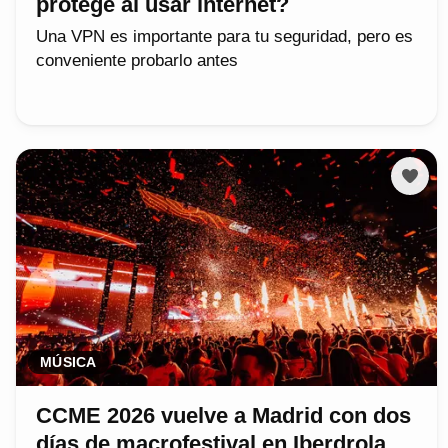
protege al usar internet?
Una VPN es importante para tu seguridad, pero es
conveniente probarlo antes
MÚSICA
CCME 2026 vuelve a Madrid con dos
días de macrofestival en Iberdrola