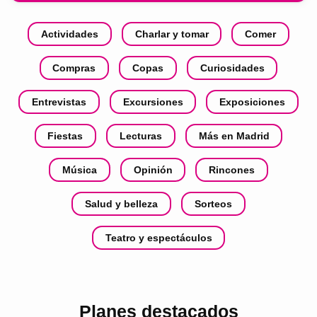
Actividades
Charlar y tomar
Comer
Compras
Copas
Curiosidades
Entrevistas
Excursiones
Exposiciones
Fiestas
Lecturas
Más en Madrid
Música
Opinión
Rincones
Salud y belleza
Sorteos
Teatro y espectáculos
Planes destacados