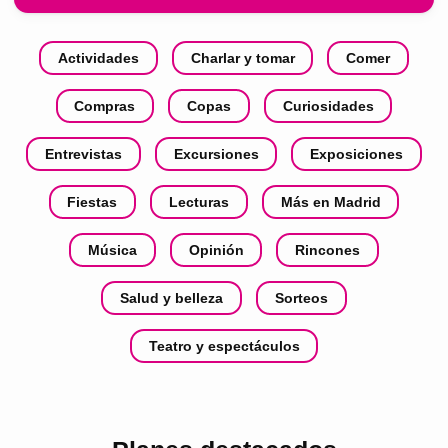
Actividades
Charlar y tomar
Comer
Compras
Copas
Curiosidades
Entrevistas
Excursiones
Exposiciones
Fiestas
Lecturas
Más en Madrid
Música
Opinión
Rincones
Salud y belleza
Sorteos
Teatro y espectáculos