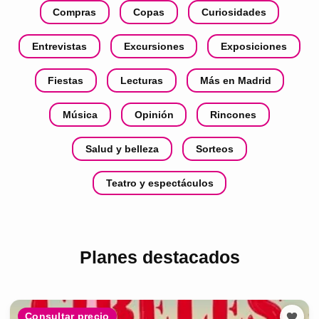
Compras
Copas
Curiosidades
Entrevistas
Excursiones
Exposiciones
Fiestas
Lecturas
Más en Madrid
Música
Opinión
Rincones
Salud y belleza
Sorteos
Teatro y espectáculos
Planes destacados
Consultar precio