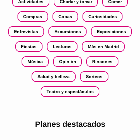
Actividades
Charlar y tomar
Comer
Compras
Copas
Curiosidades
Entrevistas
Excursiones
Exposiciones
Fiestas
Lecturas
Más en Madrid
Música
Opinión
Rincones
Salud y belleza
Sorteos
Teatro y espectáculos
Planes destacados