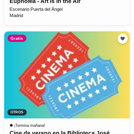
Euphoяia - Art is in the Air
Escenario Puerta del Ángel
Madrid
Gratis
OTROS
✱
¡Termina mañana!
Cine de verano en la Biblioteca José