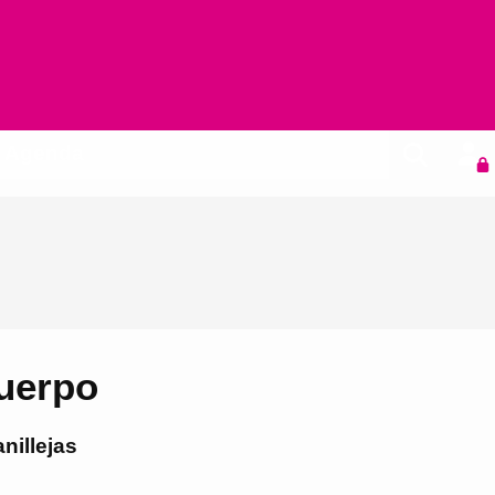
Agenda
cuerpo
nillejas