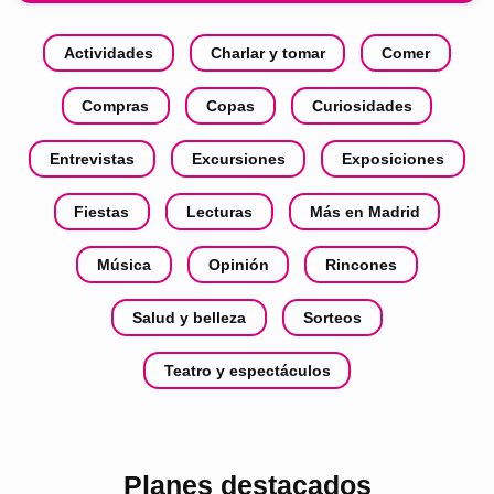
Actividades
Charlar y tomar
Comer
Compras
Copas
Curiosidades
Entrevistas
Excursiones
Exposiciones
Fiestas
Lecturas
Más en Madrid
Música
Opinión
Rincones
Salud y belleza
Sorteos
Teatro y espectáculos
Planes destacados