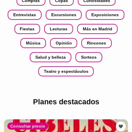
Compras
Copas
Curiosidades
Entrevistas
Excursiones
Exposiciones
Fiestas
Lecturas
Más en Madrid
Música
Opinión
Rincones
Salud y belleza
Sorteos
Teatro y espectáculos
Planes destacados
Consultar precio