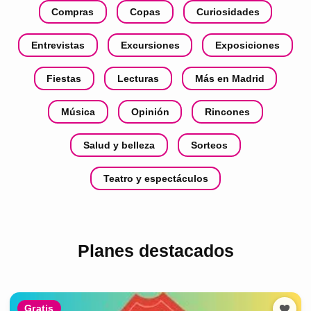
Compras
Copas
Curiosidades
Entrevistas
Excursiones
Exposiciones
Fiestas
Lecturas
Más en Madrid
Música
Opinión
Rincones
Salud y belleza
Sorteos
Teatro y espectáculos
Planes destacados
Gratis