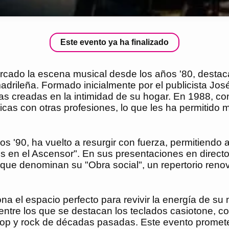
Este evento ya ha finalizado
cado la escena musical desde los años '80, destacá
rileña. Formado inicialmente por el publicista José
 creadas en la intimidad de su hogar. En 1988, con 
ticas con otras profesiones, lo que les ha permitido 
s '90, ha vuelto a resurgir con fuerza, permitiendo 
os en el Ascensor". En sus presentaciones en direc
o que denominan su "Obra social", un repertorio reno
ona el espacio perfecto para revivir la energía de s
s, entre los que se destacan los teclados casiotone, 
 pop y rock de décadas pasadas. Este evento promete