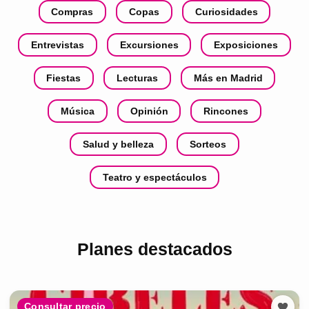
Compras
Copas
Curiosidades
Entrevistas
Excursiones
Exposiciones
Fiestas
Lecturas
Más en Madrid
Música
Opinión
Rincones
Salud y belleza
Sorteos
Teatro y espectáculos
Planes destacados
Consultar precio