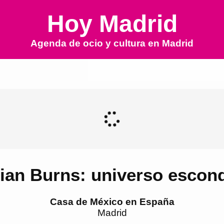
Hoy Madrid
Agenda de ocio y cultura en
Madrid
ian Burns: universo escon
Casa de México en España
Madrid