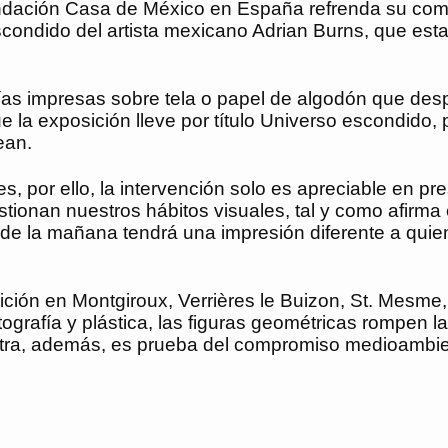
dación Casa de México en España refrenda su comp
condido del artista mexicano Adrian Burns, que estar
as impresas sobre tela o papel de algodón que despué
que la exposición lleve por título Universo escondid
ean.
ntes, por ello, la intervención solo es apreciable en 
tionan nuestros hábitos visuales, tal y como afirma e
 de la mañana tendrá una impresión diferente a quien l
ón en Montgiroux, Verrières le Buizon, St. Mesme, 
otografía y plástica, las figuras geométricas rompen 
stra, además, es prueba del compromiso medioambient