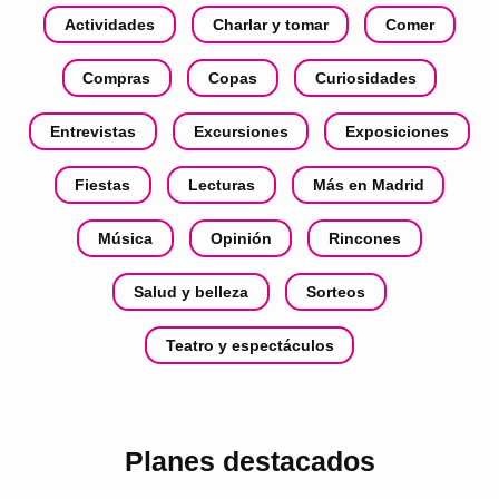
Actividades
Charlar y tomar
Comer
Compras
Copas
Curiosidades
Entrevistas
Excursiones
Exposiciones
Fiestas
Lecturas
Más en Madrid
Música
Opinión
Rincones
Salud y belleza
Sorteos
Teatro y espectáculos
Planes destacados