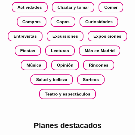
Actividades
Charlar y tomar
Comer
Compras
Copas
Curiosidades
Entrevistas
Excursiones
Exposiciones
Fiestas
Lecturas
Más en Madrid
Música
Opinión
Rincones
Salud y belleza
Sorteos
Teatro y espectáculos
Planes destacados