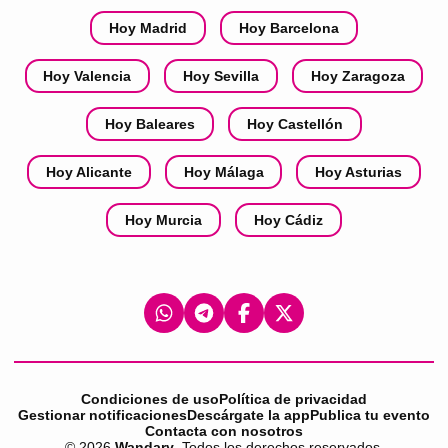
Hoy Madrid
Hoy Barcelona
Hoy Valencia
Hoy Sevilla
Hoy Zaragoza
Hoy Baleares
Hoy Castellón
Hoy Alicante
Hoy Málaga
Hoy Asturias
Hoy Murcia
Hoy Cádiz
Condiciones de uso
Política de privacidad
Gestionar notificaciones
Descárgate la app
Publica tu evento
Contacta con nosotros
©
2026
Wandary
. Todos los derechos reservados.