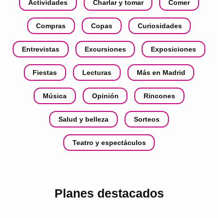
Actividades
Charlar y tomar
Comer
Compras
Copas
Curiosidades
Entrevistas
Excursiones
Exposiciones
Fiestas
Lecturas
Más en Madrid
Música
Opinión
Rincones
Salud y belleza
Sorteos
Teatro y espectáculos
Planes destacados